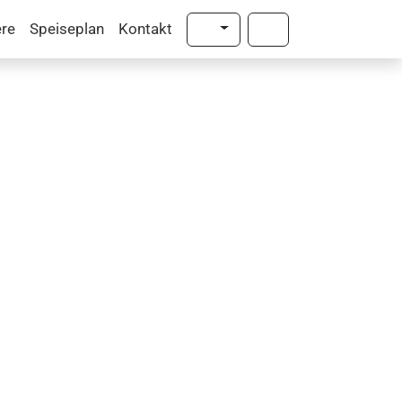
Farbschema umschalten
ere
Speiseplan
Kontakt