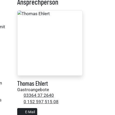
Ansprechperson
mit
Thomas Ehlert
em
Gastroangebote
03364 37 2640
s
0 152 597 515 08
E-Mail